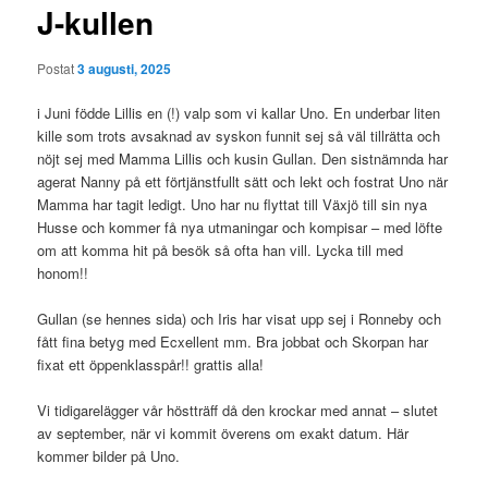
J-kullen
Postat
3 augusti, 2025
i Juni födde Lillis en (!) valp som vi kallar Uno. En underbar liten
kille som trots avsaknad av syskon funnit sej så väl tillrätta och
nöjt sej med Mamma Lillis och kusin Gullan. Den sistnämnda har
agerat Nanny på ett förtjänstfullt sätt och lekt och fostrat Uno när
Mamma har tagit ledigt. Uno har nu flyttat till Växjö till sin nya
Husse och kommer få nya utmaningar och kompisar – med löfte
om att komma hit på besök så ofta han vill. Lycka till med
honom!!
Gullan (se hennes sida) och Iris har visat upp sej i Ronneby och
fått fina betyg med Ecxellent mm. Bra jobbat och Skorpan har
fixat ett öppenklasspår!! grattis alla!
Vi tidigarelägger vår höstträff då den krockar med annat – slutet
av september, när vi kommit överens om exakt datum. Här
kommer bilder på Uno.