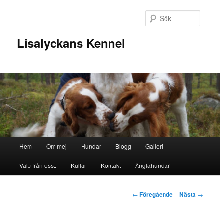
Sök
Lisalyckans Kennel
Huvudmeny
Hem
Om mej
Hundar
Blogg
Galleri
Hoppa
Valp från oss..
Kullar
Kontakt
Änglahundar
till
huvudinnehåll
Inläggsnavigering
←
Föregående
Nästa
→