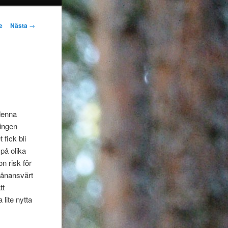
gering
e
Nästa
→
denna
 ingen
fick bli
på olika
n risk för
rvånansvärt
tt
lite nytta