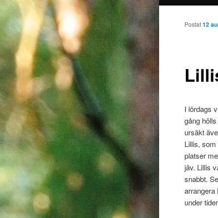
huvudin
Postat
12 au
Lill
I lördags 
gång hölls
ursäkt äve
Lillis, so
platser me
jäv. Lilli
snabbt. Se
arrangera 
under tide