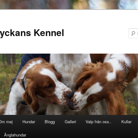
lyckans Kennel
Om mej
Hundar
Blogg
Galleri
Valp från oss..
Kullar
Änglahundar