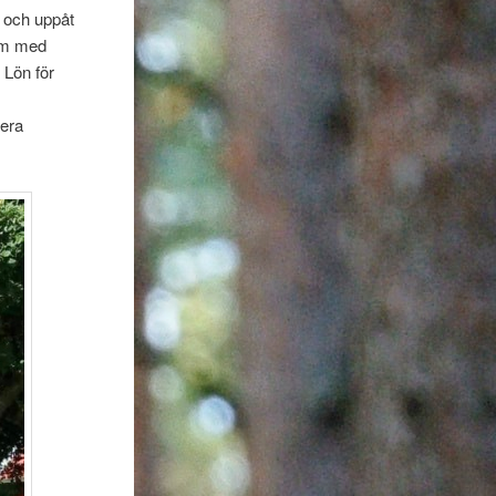
s och uppåt
tom med
 Lön för
 era