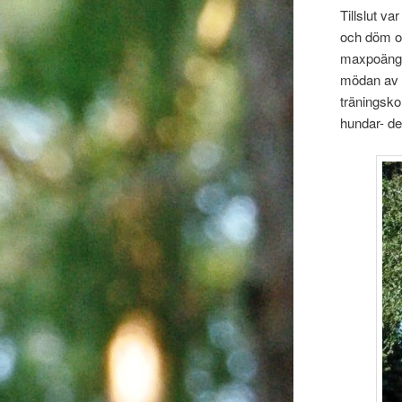
Tillslut v
och döm o
maxpoäng!!
mödan av t
träningsko
hundar- de