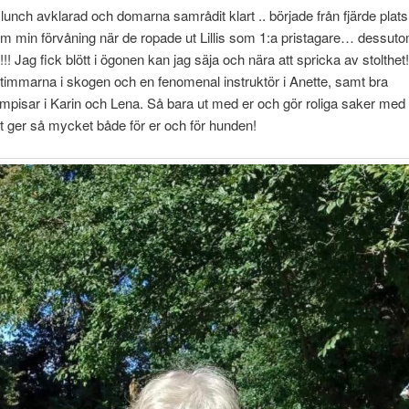
ar lunch avklarad och domarna samrådit klart .. började från fjärde plat
m min förvåning när de ropade ut Lillis som 1:a pristagare… dessu
! Jag fick blött i ögonen kan jag säja och nära att spricka av stolthet!
immarna i skogen och en fenomenal instruktör i Anette, samt bra
mpisar i Karin och Lena. Så bara ut med er och gör roliga saker med
t ger så mycket både för er och för hunden!