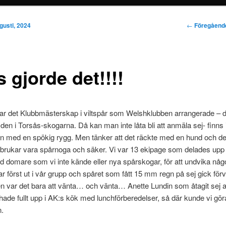
nehåll
Inläggsnavi
←
Föregåend
gusti, 2024
is gjorde det!!!!
var det Klubbmästerskap i viltspår som Welshklubben arrangerade – 
 den i Torsås-skogarna. Då kan man inte låta bli att anmäla sej- finns
n med en spökig rygg. Men tänker att det räckte med en hund och det 
m brukar vara spårnoga och säker. Vi var 13 ekipage som delades upp 
d domare som vi inte kände eller nya spårskogar, för att undvika någo
s var först ut i vår grupp och spåret som fått 15 mm regn på sej gick fö
n var det bara att vänta… och vänta… Anette Lundin som åtagit sej a
hade fullt upp i AK:s kök med lunchförberedelser, så där kunde vi göra 
n.